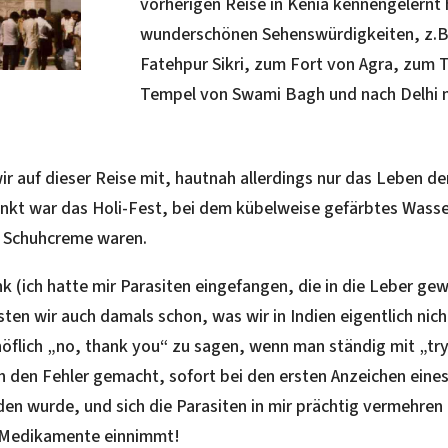
vorherigen Reise in Kenia kennengelernt h
wunderschönen Sehenswürdigkeiten, z.B.
Fatehpur Sikri, zum Fort von Agra, zum 
Tempel von Swami Bagh und nach Delhi mi
r auf dieser Reise mit, hautnah allerdings nur das Leben de
kt war das Holi-Fest, bei dem kübelweise gefärbtes Wasse
t Schuhcreme waren.
nk (ich hatte mir Parasiten eingefangen, die in die Leber ge
en wir auch damals schon, was wir in Indien eigentlich nicht
öflich „no, thank you“ zu sagen, wenn man ständig mit „try t
h den Fehler gemacht, sofort bei den ersten Anzeichen eine
en wurde, und sich die Parasiten in mir prächtig vermehren 
 Medikamente einnimmt!