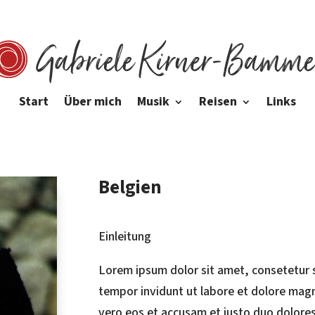
Start
Über mich
Musik
Reisen
Links
Belgien
Einleitung
Lorem ipsum dolor sit amet, consetetur 
tempor invidunt ut labore et dolore mag
vero eos et accusam et justo duo dolores