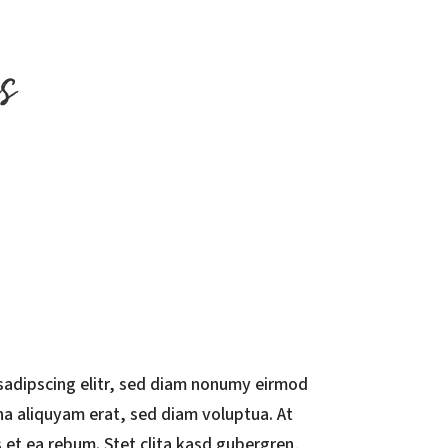
sadipscing elitr, sed diam nonumy eirmod
na aliquyam erat, sed diam voluptua. At
 et ea rebum. Stet clita kasd gubergren,